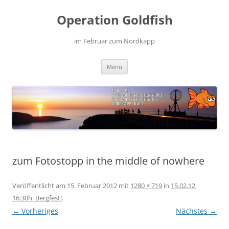
Zum
Inhalt
Operation Goldfish
springen
im Februar zum Nordkapp
Menü
zum Fotostopp in the middle of nowhere
Veröffentlicht am
15. Februar 2012
mit
1280 × 719
in
15.02.12,
16:30h: Bergfest!
.
← Vorheriges
Nächstes →