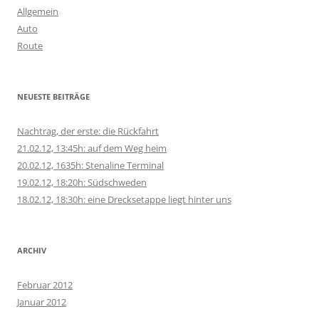
n
Allgemein
n
Auto
a
Route
c
h
:
NEUESTE BEITRÄGE
Nachtrag, der erste: die Rückfahrt
21.02.12, 13:45h: auf dem Weg heim
20.02.12, 1635h: Stenaline Terminal
19.02.12, 18:20h: Südschweden
18.02.12, 18:30h: eine Drecksetappe liegt hinter uns
ARCHIV
Februar 2012
Januar 2012