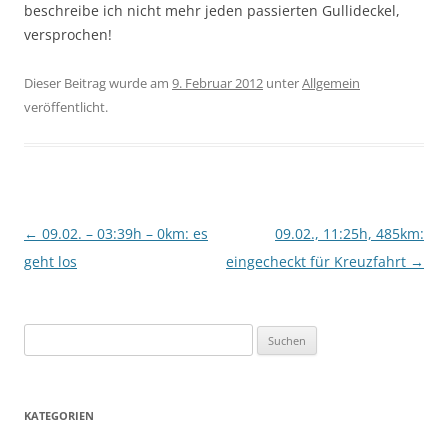
beschreibe ich nicht mehr jeden passierten Gullideckel,
versprochen!
Dieser Beitrag wurde am
9. Februar 2012
unter
Allgemein
veröffentlicht.
Beitragsnavigation
←
09.02. – 03:39h – 0km: es
09.02., 11:25h, 485km:
geht los
eingecheckt für Kreuzfahrt
→
S
u
c
h
KATEGORIEN
e